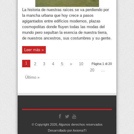
La historia de nuestras raíces se va perdiendo por
la mancha urbana que hoy crece a pasos
agigantados entre edificios modernos, plazas
cosmopolitas donde fluyen todas las modas del
mundo pero sepultan la esencia de nuestra tierra,
de nuestros ancestros, sus costumbres y su gente.
Leer más »
1
2
3
4
5
»
10
Página 1 di 20
20
...
Último »
© Copyright 2026, Algunos derechos reservados
Desarrollado por AxiomaTI