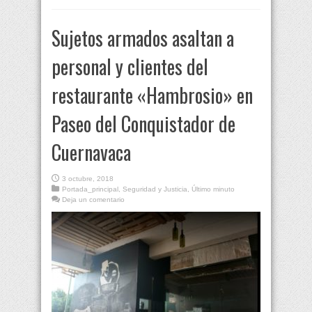
Sujetos armados asaltan a
personal y clientes del
restaurante «Hambrosio» en
Paseo del Conquistador de
Cuernavaca
3 octubre, 2018
Portada_principal
,
Seguridad y Justicia
,
Último minuto
Deja un comentario