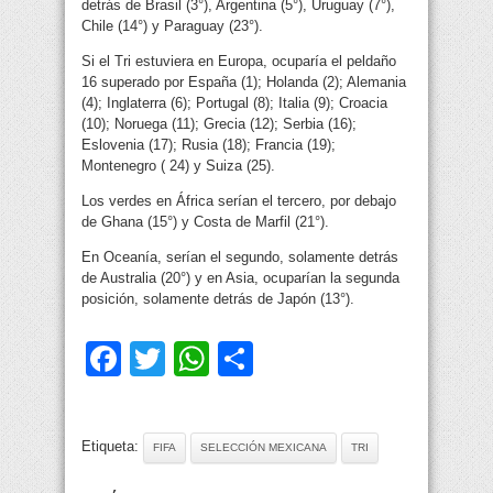
detrás de Brasil (3°), Argentina (5°), Uruguay (7°),
Chile (14°) y Paraguay (23°).
Si el Tri estuviera en Europa, ocuparía el peldaño
16 superado por España (1); Holanda (2); Alemania
(4); Inglaterra (6); Portugal (8); Italia (9); Croacia
(10); Noruega (11); Grecia (12); Serbia (16);
Eslovenia (17); Rusia (18); Francia (19);
Montenegro ( 24) y Suiza (25).
Los verdes en África serían el tercero, por debajo
de Ghana (15°) y Costa de Marfil (21°).
En Oceanía, serían el segundo, solamente detrás
de Australia (20°) y en Asia, ocuparían la segunda
posición, solamente detrás de Japón (13°).
Facebook
Twitter
WhatsApp
Compartir
Etiqueta:
FIFA
SELECCIÓN MEXICANA
TRI