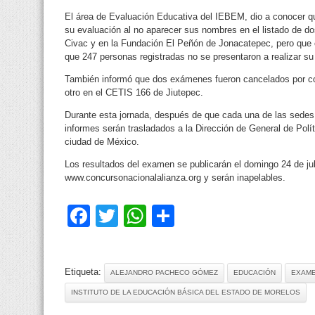
El área de Evaluación Educativa del IEBEM, dio a conocer qu
su evaluación al no aparecer sus nombres en el listado de d
Civac y en la Fundación El Peñón de Jonacatepec, pero que 
que 247 personas registradas no se presentaron a realizar su
También informó que dos exámenes fueron cancelados por cop
otro en el CETIS 166 de Jiutepec.
Durante esta jornada, después de que cada una de las sedes
informes serán trasladados a la Dirección de General de Polí
ciudad de México.
Los resultados del examen se publicarán el domingo 24 de jul
www.concursonacionalalianza.org y serán inapelables.
Facebook
Twitter
WhatsApp
Compartir
Etiqueta:
ALEJANDRO PACHECO GÓMEZ
EDUCACIÓN
EXAM
INSTITUTO DE LA EDUCACIÓN BÁSICA DEL ESTADO DE MORELOS