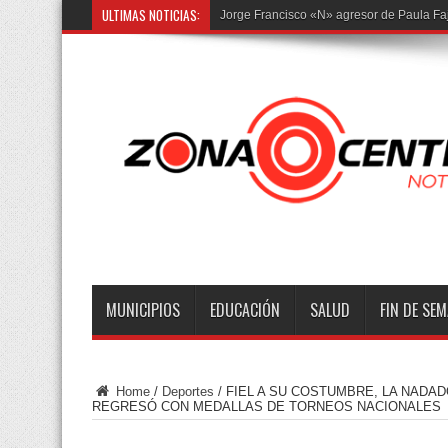
ULTIMAS NOTICIAS:
Jorge Francisco «N» agresor de Paula Faj
MUNICIPIOS
EDUCACIÓN
SALUD
FIN DE SE
Home
/
Deportes
/
FIEL A SU COSTUMBRE, LA NADA
REGRESÓ CON MEDALLAS DE TORNEOS NACIONALES