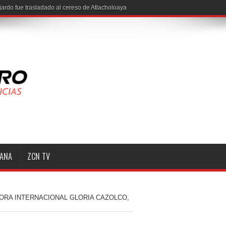
ardo fue trasladado al cereso de Atlacholoaya
MANA
ZCN TV
DORA INTERNACIONAL GLORIA CAZOLCO,