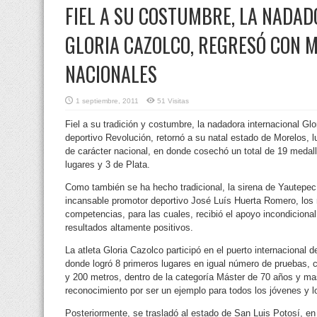
FIEL A SU COSTUMBRE, LA NADA
GLORIA CAZOLCO, REGRESÓ CON 
NACIONALES
1 septiembre, 2011
51 Visitas
Fiel a su tradición y costumbre, la nadadora internacional Glo
deportivo Revolución, retornó a su natal estado de Morelos, 
de carácter nacional,
en donde cosechó un total de 19 medall
lugares y 3 de Plata.
Como también se ha hecho tradicional, la sirena de Yautepec,
incansable promotor deportivo José Luís Huerta Romero, los 
competencias, para las cuales, recibió el apoyo incondicional
resultados altamente positivos.
La atleta Gloria Cazolco participó en el puerto internacional
donde logró 8 primeros lugares en igual número de pruebas, 
y 200 metros, dentro de la categoría Máster de 70 años y mas,
reconocimiento por ser un ejemplo para todos los jóvenes y l
Posteriormente, se trasladó al estado de San Luis Potosí, en