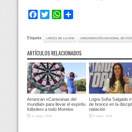
Facebook
Twitter
WhatsApp
Compartir
Etiqueta:
LINCES DE LA UVM
ORGANIZACIÓN NACIONAL DE FÚT
ARTÍCULOS RELACIONADOS
Arrancan «Caravanas del
Logra Sofía Salgado m
mundial» para llevar el espíritu
de bronce en la discipl
futbolero a todo Morelos
natación
11 mayo, 2026
8 mayo, 2026