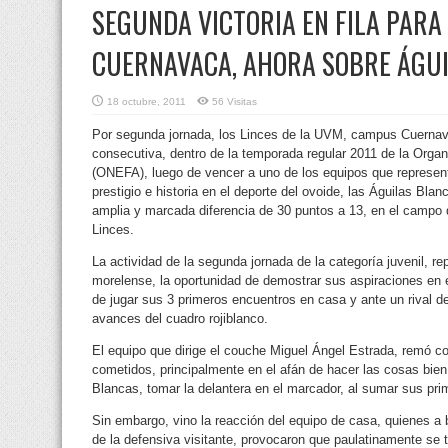
SEGUNDA VICTORIA EN FILA PARA
CUERNAVACA, AHORA SOBRE ÁGU
18 octubre, 2011
56 Visitas
Por segunda jornada, los Linces de la UVM, campus Cuernava
consecutiva, dentro de la temporada regular 2011 de la Orga
(ONEFA)
, luego de vencer a uno de los equipos que represen
prestigio e historia en el deporte del ovoide, las Águilas Blan
amplia y marcada diferencia de 30 puntos a 13, en el campo de
Linces.
La actividad de la segunda jornada de la categoría juvenil, re
morelense, la oportunidad de demostrar sus aspiraciones en e
de jugar sus 3 primeros encuentros en casa y ante un rival d
avances del cuadro rojiblanco.
El equipo que dirige el couche Miguel Ángel Estrada, remó con
cometidos, principalmente en el afán de hacer las cosas bien 
Blancas, tomar la delantera en el marcador, al sumar sus pri
Sin embargo, vino la reacción del equipo de casa, quienes a b
de la defensiva visitante, provocaron que paulatinamente se 