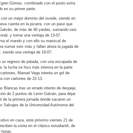
e Egren Gómez, combinado con el punto extra
o en su primer parte.
e con un mejor dominio del ovoide, siendo en
ueva cuenta en la pizarra, con un pase que
n Galván, de más de 40 yardas, sumando seis
ional, y tomar una ventaja de 13-07.
uma el mando y con ello su mariscal de
a sumar seis más y fallan ahora la jugada de
; siendo una ventaja de 19-07;
en un regreso de patada, con una escapada de
a; la lucha se hizo más intensa en la parte
s cartones, Manuel Vega intenta un gol de
ra con cartones de 22-13.
as Blancas tras un errado intento de despeje,
ión de 2 puntos de Lenin Galván, para dejar
 el de la primera jornada donde sacaron un
ros Salvajes de la Universidad Autónoma del
utivo en casa, este próximo viernes 21 de
ciben la visita en el clásico estudiantil, de
 horas.