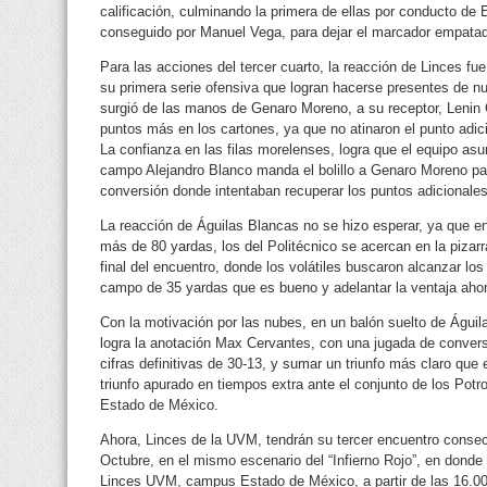
calificación, culminando la primera de ellas por conducto d
conseguido por Manuel Vega, para dejar el marcador empatad
Para las acciones del tercer cuarto, la reacción de Linces fu
su primera serie ofensiva que logran hacerse presentes de n
surgió de las manos de Genaro Moreno, a su receptor, Leni
puntos más en los cartones, ya que no atinaron el punto adic
La confianza en las filas morelenses, logra que el equipo as
campo Alejandro Blanco manda el bolillo a Genaro Moreno par
conversión donde intentaban recuperar los puntos adicionales
La reacción de Águilas Blancas no se hizo esperar, ya que 
más de 80 yardas, los del Politécnico se acercan en la pizarr
final del encuentro, donde los volátiles buscaron alcanzar lo
campo de 35 yardas que es bueno y adelantar la ventaja aho
Con la motivación por las nubes, en un balón suelto de Águil
logra la anotación Max Cervantes, con una jugada de convers
cifras definitivas de 30-13, y sumar un triunfo más claro que
triunfo apurado en tiempos extra ante el conjunto de los Pot
Estado de México.
Ahora, Linces de la UVM, tendrán su tercer encuentro consec
Octubre, en el mismo escenario del “Infierno Rojo”, en donde re
Linces UVM, campus Estado de México, a partir de las 16.00