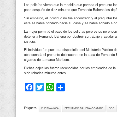
Los policías vieron que la mochila que portaba el presunto lad
poco después de diez minutos que Fernando Bahena los dejó
Sin embargo, el individuo no fue encontrado y al preguntar los
éste se había brindado hacia su casa y se había echado a co
La mujer permitió el paso de los policías pero estos no encon
detener a Fernando Bahena por obstruir su trabajo y ayudar a
justicia.
El individuo fue puesto a disposición del Ministerio Público 
abandonada el presunto delincuente en la casa de Fernando Ba
cigarros de la marca Marlboro.
Dichas cajetillas fueron reconocidas por los empleados de 
sido robadas minutos antes.
Facebook
Twitter
WhatsApp
Compartir
Etiqueta:
CUERNAVACA
FERNANDO BAHENA OCAMPO
SSC