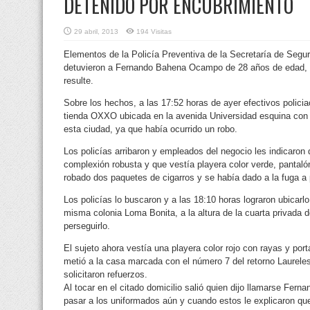
DETENIDO POR ENCUBRIMIENTO
29 abril, 2013
194 Visitas
Elementos de la Policía Preventiva de la Secretaría de Seg
detuvieron a Fernando Bahena Ocampo de 28 años de edad, po
resulte.
Sobre los hechos, a las 17:52 horas de ayer efectivos polici
tienda OXXO ubicada en la avenida Universidad esquina con 
esta ciudad, ya que había ocurrido un robo.
Los policías arribaron y empleados del negocio les indicaron
complexión robusta y que vestía playera color verde, pantaló
robado dos paquetes de cigarros y se había dado a la fuga a 
Los policías lo buscaron y a las 18:10 horas lograron ubicarl
misma colonia Loma Bonita, a la altura de la cuarta privada d
perseguirlo.
El sujeto ahora vestía una playera color rojo con rayas y po
metió a la casa marcada con el número 7 del retorno Laureles
solicitaron refuerzos.
Al tocar en el citado domicilio salió quien dijo llamarse Fe
pasar a los uniformados aún y cuando estos le explicaron qu