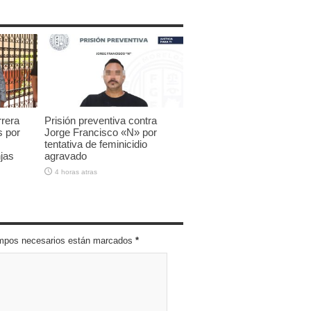
rrera
Prisión preventiva contra
s por
Jorge Francisco «N» por
tentativa de feminicidio
jas
agravado
4 horas atras
campos necesarios están marcados
*