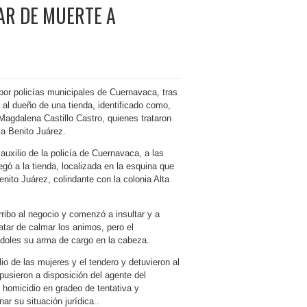
AR DE MUERTE A
o por policías municipales de Cuernavaca, tras
al dueño de una tienda, identificado como,
Magdalena Castillo Castro, quienes trataron
ia Benito Juárez.
 auxilio de la policía de Cuernavaca, a las
legó a la tienda, localizada en la esquina que
nito Juárez, colindante con la colonia Alta
ribo al negocio y comenzó a insultar y a
atar de calmar los animos, pero el
doles su arma de cargo en la cabeza.
o de las mujeres y el tendero y detuvieron al
pusieron a disposición del agente del
 homicidio en gradeo de tentativa y
r su situación jurídica..