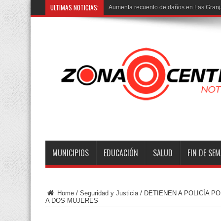
ULTIMAS NOTICIAS:
Aumenta recuento de daños en Las Granja
MUNICIPIOS
EDUCACIÓN
SALUD
FIN DE SE
Home
/
Seguridad y Justicia
/
DETIENEN A POLICÍA P
A DOS MUJERES