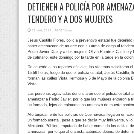
DETIENEN A POLICÍA POR AMENAZ
TENDERO Y A DOS MUJERES
22 abril, 2013
51 Visitas
Jesús Castillo Flores, policía preventivo estatal fue detenid
haber amenazado de muerte con su arma de cargo al tendero 
Pedro Javier Díaz y a dos mujeres Olivia Ramírez Castillo y 
de calmarlo, este domingo por la tarde en la tarde en la colon
De acuerdo a los reportes oficiales las víctimas solicitaron el
15.58 horas, luego de que el policía estatal, Jesús Castillo, l
forman las calles Vista Hermosa y 5 de Mayo de la colonia Be
Vista.
Las personas agraviadas denunciaron que el policía estatal ar
amenazar a Pedro Javier, por lo que las mujeres entraron a tr
uniformado, lejos de calmarse las amenazo de muerte ponién
Afortunadamente los policías de Cuernavaca llegaron en auxili
uniformado estatal, pese a que se decía muy influyente, y lo 
Ministerio Público, imputado de haber cometido los delitos de
amenazas, por lo que ahora esta autoridad deberá de determina