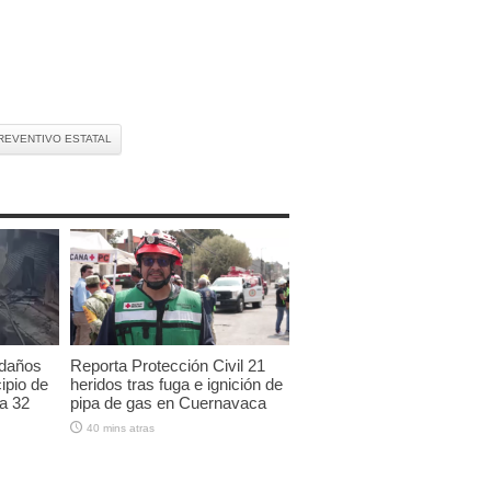
PREVENTIVO ESTATAL
 daños
Reporta Protección Civil 21
ipio de
heridos tras fuga e ignición de
a 32
pipa de gas en Cuernavaca
s
40 mins atras