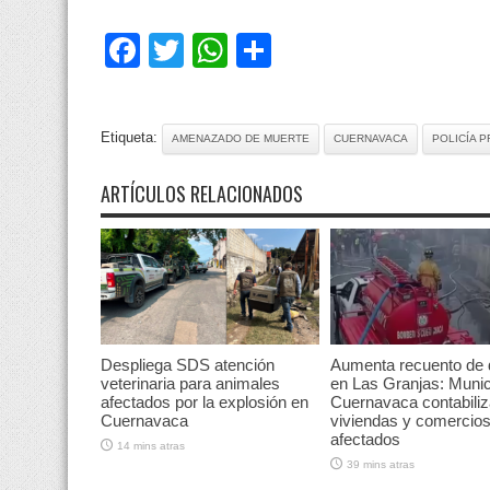
Facebook
Twitter
WhatsApp
Compartir
Etiqueta:
AMENAZADO DE MUERTE
CUERNAVACA
POLICÍA 
ARTÍCULOS RELACIONADOS
Despliega SDS atención
Aumenta recuento de
veterinaria para animales
en Las Granjas: Munic
afectados por la explosión en
Cuernavaca contabiliz
Cuernavaca
viviendas y comercio
afectados
14 mins atras
39 mins atras