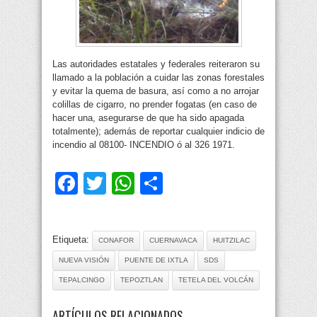
Las autoridades estatales y federales reiteraron su
llamado a la población a cuidar las zonas forestales
y evitar la quema de basura, así como a no arrojar
colillas de cigarro, no prender fogatas (en caso de
hacer una, asegurarse de que ha sido apagada
totalmente); además de reportar cualquier indicio de
incendio al 08100- INCENDIO ó al 326 1971.
Facebook
Twitter
WhatsApp
Compartir
Etiqueta:
CONAFOR
CUERNAVACA
HUITZILAC
NUEVA VISIÓN
PUENTE DE IXTLA
SDS
TEPALCINGO
TEPOZTLAN
TETELA DEL VOLCÁN
ARTÍCULOS RELACIONADOS