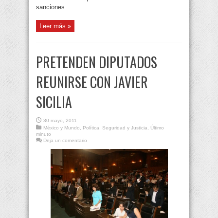
sanciones
Leer más »
PRETENDEN DIPUTADOS
REUNIRSE CON JAVIER
SICILIA
30 mayo, 2011
México y Mundo
,
Política
,
Seguridad y Justicia
,
Último
minuto
Deja un comentario