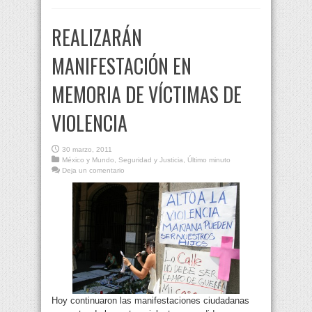
REALIZARÁN
MANIFESTACIÓN EN
MEMORIA DE VÍCTIMAS DE
VIOLENCIA
30 marzo, 2011
México y Mundo
,
Seguridad y Justicia
,
Último minuto
Deja un comentario
Hoy continuaron las manifestaciones ciudadanas