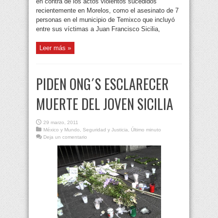
en contra de los actos violentos sucedidos
recientemente en Morelos, como el asesinato de 7
personas en el municipio de Temixco que incluyó
entre sus víctimas a Juan Francisco Sicilia,
Leer más »
PIDEN ONG´S ESCLARECER
MUERTE DEL JOVEN SICILIA
29 marzo, 2011
México y Mundo
,
Seguridad y Justicia
,
Último minuto
Deja un comentario