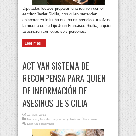
Diputados locales preparan una reunión con el
escritor Javier Sicilia, con quien pretenden
colaborar en la lucha que ha emprendido, a raíz de
la muerte de su hijo Juan Francisco Sicilia, a quien
asesinaron con otras seis personas.
Leer más »
ACTIVAN SISTEMA DE
RECOMPENSA PARA QUIEN
DE INFORMACIÓN DE
ASESINOS DE SICILIA
12 abril, 2011
México y Mundo
,
Seguridad y Justicia
,
Último minuto
Deja un comentario