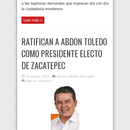
a las legítimas demandas que expresan día con día
la ciudadanía morelense,
Leer más »
RATIFICAN A ABDON TOLEDO
COMO PRESIDENTE ELECTO
DE ZACATEPEC
22 octubre, 2012
México y Mundo
,
Municipios
Deja un comentario