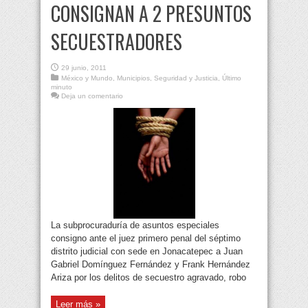
CONSIGNAN A 2 PRESUNTOS
SECUESTRADORES
29 junio, 2011
México y Mundo
,
Municipios
,
Seguridad y Justicia
,
Último
minuto
Deja un comentario
La subprocuraduría de asuntos especiales
consigno ante el juez primero penal del séptimo
distrito judicial con sede en Jonacatepec a Juan
Gabriel Domínguez Fernández y Frank Hernández
Ariza por los delitos de secuestro agravado, robo
Leer más »