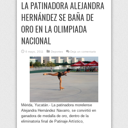
LA PATINADORA ALEJANDRA
HERNÁNDEZ SE BAÑA DE
ORO EN LA OLIMPIADA
NACIONAL
6 mayo, 2011
Deportes
Deja un comentario
Mérida, Yucatán.- La patinadora morelense
Alejandra Hernández Navarro, se convirtió en
ganadora de medalla de oro, dentro de la
eliminatoria final de Patinaje Artístico,