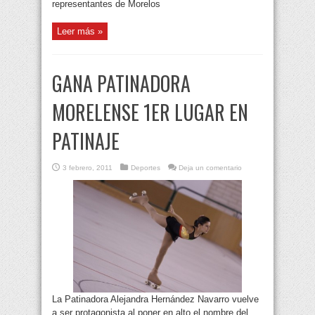
representantes de Morelos
Leer más »
GANA PATINADORA
MORELENSE 1ER LUGAR EN
PATINAJE
3 febrero, 2011
Deportes
Deja un comentario
La Patinadora Alejandra Hernández Navarro vuelve
a ser protagonista al poner en alto el nombre del