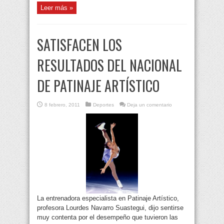
Leer más »
SATISFACEN LOS
RESULTADOS DEL NACIONAL
DE PATINAJE ARTÍSTICO
8 febrero, 2011
Deportes
Deja un comentario
La entrenadora especialista en Patinaje Artístico,
profesora Lourdes Navarro Suastegui, dijo sentirse
muy contenta por el desempeño que tuvieron las