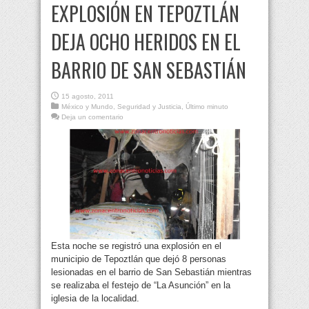
EXPLOSIÓN EN TEPOZTLÁN
DEJA OCHO HERIDOS EN EL
BARRIO DE SAN SEBASTIÁN
15 agosto, 2011
México y Mundo
,
Seguridad y Justicia
,
Último minuto
Deja un comentario
Esta noche se registró una explosión en el
municipio de Tepoztlán que dejó 8 personas
lesionadas en el barrio de San Sebastián mientras
se realizaba el festejo de “La Asunción” en la
iglesia de la localidad.