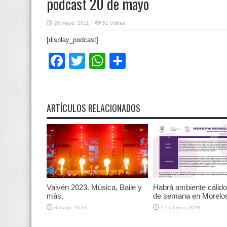
podcast 20 de mayo
20 mayo, 2011
51 Visitas
[display_podcast]
Facebook
Twitter
WhatsApp
Compartir
ARTÍCULOS RELACIONADOS
Vaivén 2023. Música, Baile y
Habrá ambiente cálido 
más.
de semana en Morelo
3 mayo, 2023
17 febrero, 2023