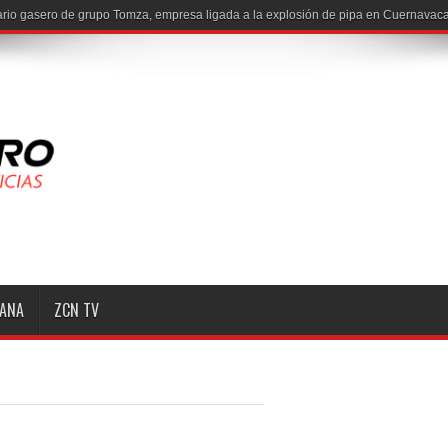
io gasero de grupo Tomza, empresa ligada a la explosión de pipa en Cuernavaca
MANA
ZCN TV