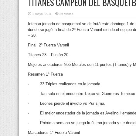
TITANES CAMPEÓN DEL BÁSQUETBO
2 mayo, 2011
86 Visitas
Intensa jornada de basquetbol se disfrutó este domingo 1 de
donde se jugó la final de 2ª Fuerza Varonil siendo el equipo de
– 20.
Final 2ª Fuerza Varonil
Titanes 23 – Fusión 20
Mejores anotadores Noé Morales con 11 puntos (Titanes) y Mi
Resumen 1ª Fuerza
· 33 Triples realizados en la jornada
· Tan solo en el encuentro Taxco vs Guerreros Temixco s
· Leones pierde el invicto vs Purísima.
· El mejor encestador de la jornada es Avelino Hernández
· Próxima semana se juega la última jornada y se decidirán
Marcadores 1ª Fuerza Varonil