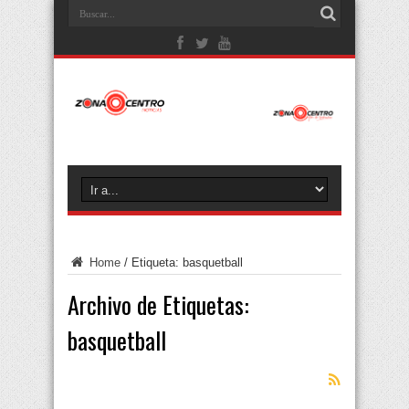
Home
/
Etiqueta:
basquetball
Archivo de Etiquetas:
basquetball