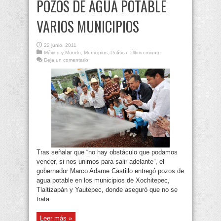
POZOS DE AGUA POTABLE
VARIOS MUNICIPIOS
22 junio, 2011
México y Mundo
,
Municipios
,
Política
,
Último minuto
Deja un comentario
Tras señalar que “no hay obstáculo que podamos
vencer, si nos unimos para salir adelante”, el
gobernador Marco Adame Castillo entregó pozos de
agua potable en los municipios de Xochitepec,
Tlaltizapán y Yautepec, donde aseguró que no se
trata
Leer más »