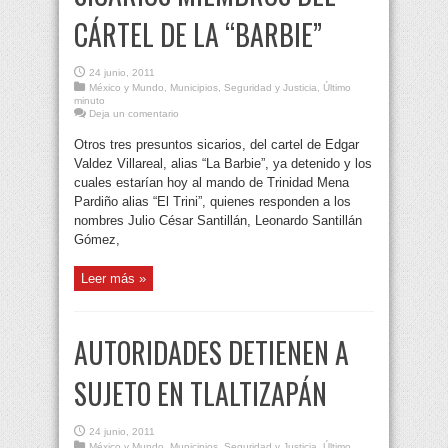
CÁRTEL DE LA “BARBIE”
24 junio, 2011
México y Mundo
,
Municipios
,
Seguridad y Justicia
,
Último
minuto
Deja un comentario
Otros tres presuntos sicarios, del cartel de Edgar
Valdez Villareal, alias “La Barbie”, ya detenido y los
cuales estarían hoy al mando de Trinidad Mena
Pardiño alias “El Trini”, quienes responden a los
nombres Julio César Santillán, Leonardo Santillán
Gómez,
Leer más »
AUTORIDADES DETIENEN A
SUJETO EN TLALTIZAPÁN
24 junio, 2011
México y Mundo
,
Municipios
,
Seguridad y Justicia
,
Último