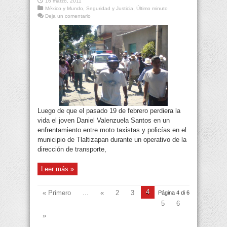
16 marzo, 2011
México y Mundo
,
Seguridad y Justicia
,
Último minuto
Deja un comentario
Luego de que el pasado 19 de febrero perdiera la
vida el joven Daniel Valenzuela Santos en un
enfrentamiento entre moto taxistas y policías en el
municipio de Tlaltizapan durante un operativo de la
dirección de transporte,
Leer más »
4
« Primero
...
«
2
3
Página 4 di 6
5
6
»