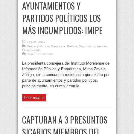
AYUNTAMIENTOS Y
PARTIDOS POLÍTICOS LOS
MÁS INCUMPLIDOS: IMIPE
21 julio, 2011
México y Mundo
,
Municipios
,
Política
,
Seguridad y Justicia
,
Último minuto
Deja un comentario
La presidenta consejera del Instituto Morelense de
Información Pública y Estadística, Mirna Zavala
Zúñiga, dio a conocer la resistencia que existe por
parte de ayuntamientos y partidos políticos,
principalmente, en cumplir con la
Leer más »
CAPTURAN A 3 PRESUNTOS
SICARIOS MIEMBROS DEL