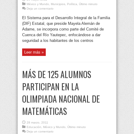
México y Mundo
,
Municipios
,
Política
,
Último minuto
Deja un comentario
El Sistema para el Desarrollo Integral de la Familia
(DIF) Estatal, que preside Mayela Alemán de
Adame, se incorpora como parte del Comité de
Cuenca del Río Yautepec, enfocándose a dar
seguridad a los habitantes de los centros
Leer más »
MÁS DE 125 ALUMNOS
PARTICIPAN EN LA
OLIMPIADA NACIONAL DE
MATEMÁTICAS
28 marzo, 2011
Educación
,
México y Mundo
,
Último minuto
Deja un comentario