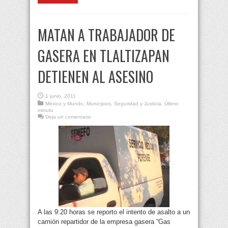
MATAN A TRABAJADOR DE
GASERA EN TLALTIZAPAN
DETIENEN AL ASESINO
1 junio, 2011
México y Mundo
,
Municipios
,
Seguridad y Justicia
,
Último
minuto
Deja un comentario
A las 9:20 horas se reporto el intento de asalto a un
camión repartidor de la empresa gasera “Gas