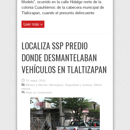
Modelo”, ocurrido en la calle Hidalgo norte de la
colonia Cuauhtémoc de la cabecera municipal de
Tlaltizapan, cuando el presunto delincuente
Leer más »
LOCALIZA SSP PREDIO
DONDE DESMANTELABAN
VEHÍCULOS EN TLALTIZAPAN
31 mayo, 2011
México y Mundo
,
Municipios
,
Seguridad y Justicia
,
Último
minuto
Deja un comentario