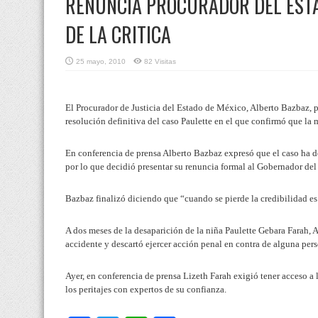
RENUNCIA PROCURADOR DEL ESTA
DE LA CRITICA
25 mayo, 2010
82 Visitas
El Procurador de Justicia del Estado de México, Alberto Bazbaz, pr
resolución definitiva del caso Paulette en el que confirmó que la m
En conferencia de prensa Alberto Bazbaz expresó que el caso ha d
por lo que decidió presentar su renuncia formal al Gobernador de
Bazbaz finalizó diciendo que “cuando se pierde la credibilidad es
A dos meses de la desaparición de la niña Paulette Gebara Farah,
accidente y descartó ejercer acción penal en contra de alguna per
Ayer, en conferencia de prensa Lizeth Farah exigió tener acceso a l
los peritajes con expertos de su confianza.