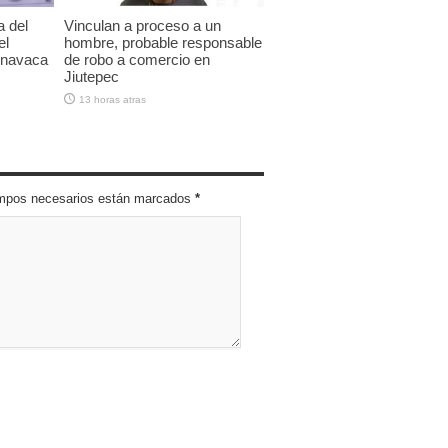
a del
Vinculan a proceso a un
el
hombre, probable responsable
rnavaca
de robo a comercio en
Jiutepec
13 horas atras
campos necesarios están marcados
*