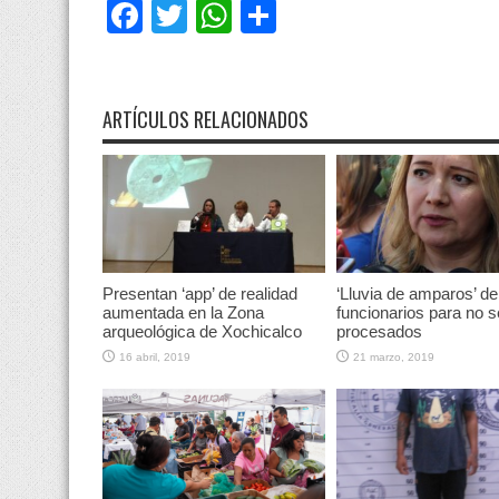
Facebook
Twitter
WhatsApp
Compartir
ARTÍCULOS RELACIONADOS
Presentan ‘app’ de realidad
‘Lluvia de amparos’ de
aumentada en la Zona
funcionarios para no s
arqueológica de Xochicalco
procesados
16 abril, 2019
21 marzo, 2019