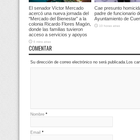
El senador Víctor Mercado
Cae presunto homicid
acercó una nueva jornada del
padre de funcionario d
“Mercado del Bienestar” a la
Ayuntamiento de Cue
colonia Ricardo Flores Magón,
10 horas atras
donde las familias tuvieron
acceso a servicios y apoyos
6 mins atras
COMENTAR
Su dirección de correo electrónico no será publicada.Los 
Nombre
*
Email
*