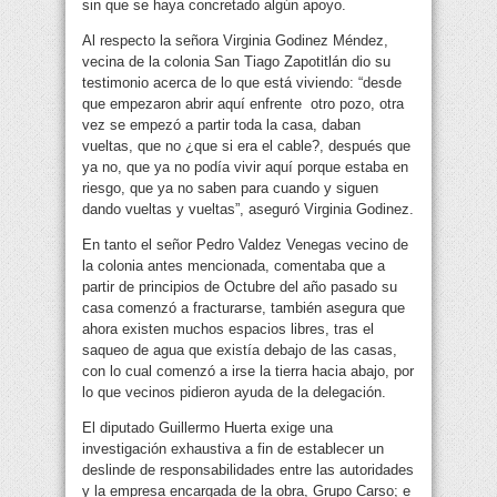
sin que se haya concretado algún apoyo.
Al respecto la señora Virginia Godinez Méndez,
vecina de la colonia San Tiago Zapotitlán dio su
testimonio acerca de lo que está viviendo: “desde
que empezaron abrir aquí enfrente otro pozo, otra
vez se empezó a partir toda la casa, daban
vueltas, que no ¿que si era el cable?, después que
ya no, que ya no podía vivir aquí porque estaba en
riesgo, que ya no saben para cuando y siguen
dando vueltas y vueltas”, aseguró Virginia Godinez.
En tanto el señor Pedro Valdez Venegas vecino de
la colonia antes mencionada, comentaba que a
partir de principios de Octubre del año pasado su
casa comenzó a fracturarse, también asegura que
ahora existen muchos espacios libres, tras el
saqueo de agua que existía debajo de las casas,
con lo cual comenzó a irse la tierra hacia abajo, por
lo que vecinos pidieron ayuda de la delegación.
El diputado Guillermo Huerta exige una
investigación exhaustiva a fin de establecer un
deslinde de responsabilidades entre las autoridades
y la empresa encargada de la obra, Grupo Carso; e