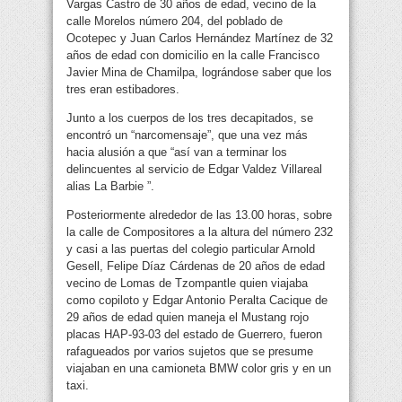
Vargas Castro de 30 años de edad, vecino de la
calle Morelos número 204, del poblado de
Ocotepec y Juan Carlos Hernández Martínez de 32
años de edad con domicilio en la calle Francisco
Javier Mina de Chamilpa, lográndose saber que los
tres eran estibadores.
Junto a los cuerpos de los tres decapitados, se
encontró un “narcomensaje”, que una vez más
hacia alusión a que “así van a terminar los
delincuentes al servicio de Edgar Valdez Villareal
alias La Barbie ”.
Posteriormente alrededor de las 13.00 horas, sobre
la calle de Compositores a la altura del número 232
y casi a las puertas del colegio particular Arnold
Gesell, Felipe Díaz Cárdenas de 20 años de edad
vecino de Lomas de Tzompantle quien viajaba
como copiloto y Edgar Antonio Peralta Cacique de
29 años de edad quien maneja el Mustang rojo
placas HAP-93-03 del estado de Guerrero, fueron
rafagueados por varios sujetos que se presume
viajaban en una camioneta BMW color gris y en un
taxi.