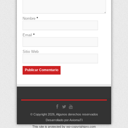
Nombre
*
Email
*
Sitio Web
© Copyright 2026, Algunos derechos reservados
Desarrollado por AxiomaTI
This site is protected by
wp-copyrightpro.com