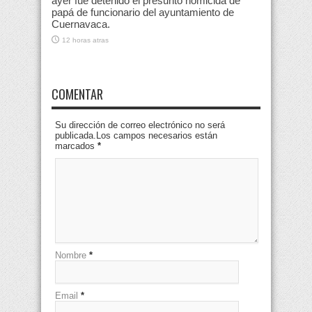
ayer fue detenido el presunto homicida de
papá de funcionario del ayuntamiento de
Cuernavaca.
12 horas atras
COMENTAR
Su dirección de correo electrónico no será
publicada.Los campos necesarios están
marcados
*
Nombre
*
Email
*