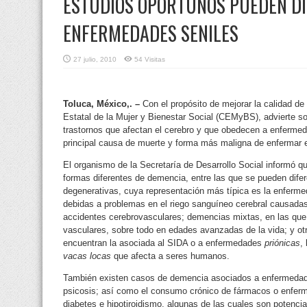
ESTUDIOS OPORTUNOS PUEDEN DI
ENFERMEDADES SENILES
27 julio, 2010
54 Visitas
Toluca, México,. –
Con el propósito de mejorar la calidad de
Estatal de la Mujer y Bienestar Social (CEMyBS), advierte s
trastornos que afectan el cerebro y que obedecen a enferme
principal causa de muerte y forma más maligna de enfermar e
El organismo de la Secretaría de Desarrollo Social informó 
formas diferentes de demencia, entre las que se pueden dife
degenerativas, cuya representación más típica es la enferm
debidas a problemas en el riego sanguíneo cerebral causadas 
accidentes cerebrovasculares; demencias mixtas, en las qu
vasculares, sobre todo en edades avanzadas de la vida; y ot
encuentran la asociada al SIDA o a enfermedades
priónicas
,
vacas locas
que afecta a seres humanos.
También existen casos de demencia asociados a enfermedade
psicosis; así como el consumo crónico de fármacos o enfer
diabetes e hipotiroidismo, algunas de las cuales son potenci