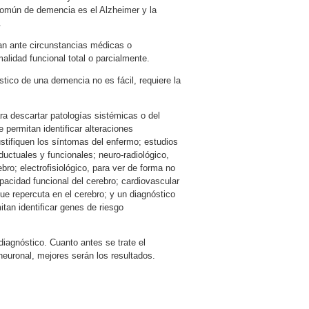
común de demencia es el Alzheimer y la
.
an ante circunstancias médicas o
alidad funcional total o parcialmente.
ico de una demencia no es fácil, requiere la
a descartar patologías sistémicas o del
 permitan identificar alteraciones
stifiquen los síntomas del enfermo; estudios
uctuales y funcionales; neuro-radiológico,
ebro; electrofisiológico, para ver de forma no
capacidad funcional del cerebro; cardiovascular
e repercuta en el cerebro; y un diagnóstico
tan identificar genes de riesgo
diagnóstico. Cuanto antes se trate el
neuronal, mejores serán los resultados.