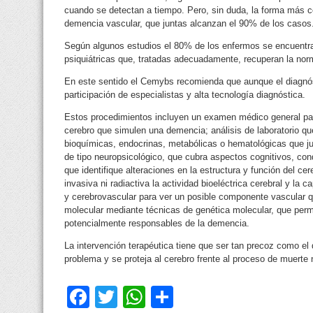
cuando se detectan a tiempo. Pero, sin duda, la forma más 
demencia vascular, que juntas alcanzan el 90% de los casos
Según algunos estudios el 80% de los enfermos se encuentr
psiquiátricas que, tratadas adecuadamente, recuperan la norm
En este sentido el Cemybs recomienda que aunque el diagnóst
participación de especialistas y alta tecnología diagnóstica.
Estos procedimientos incluyen un examen médico general par
cerebro que simulen una demencia; análisis de laboratorio que
bioquímicas, endocrinas, metabólicas o hematológicas que ju
de tipo neuropsicológico, que cubra aspectos cognitivos, cond
que identifique alteraciones en la estructura y función del cer
invasiva ni radiactiva la actividad bioeléctrica cerebral y la 
y cerebrovascular para ver un posible componente vascular qu
molecular mediante técnicas de genética molecular, que permi
potencialmente responsables de la demencia.
La intervención terapéutica tiene que ser tan precoz como el 
problema y se proteja al cerebro frente al proceso de muerte 
Facebook
Twitter
WhatsApp
Compartir