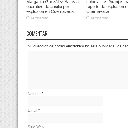
Margarita González Saravia
colonia Las Granjas tr
operativo de auxilio por
reporte de explosión e
explosión en Cuernavaca
Cuernavaca
13 mins atras
18 mins atras
COMENTAR
Su dirección de correo electrónico no será publicada.Los 
Nombre
*
Email
*
Sitio Web