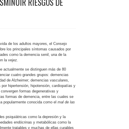
SMINUIR RIESGOS DE
 vida de los adultos mayores, el Consejo
obre los principales síntomas causados por
dades como la demencia senil, una de la
n la vejez.
que actualmente se distinguen más de 80
renciar cuatro grandes grupos: demencias
edad de Alzheimer; demencias vasculares,
por hipertensión, hipotensión, cardiopatías y
e convergen formas degenerativas y
ras formas de demencia, entre las cuales se
 la popularmente conocida como el
mal de las
s psiquiátricas como la depresión y la
medades endócrinas y metabólicas como la
almente tratables y muchas de ellas curables