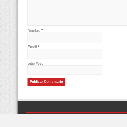
Nombre
*
Email
*
Sitio Web
© Copyright 2026, Algunos derechos reservados
Desarrollad