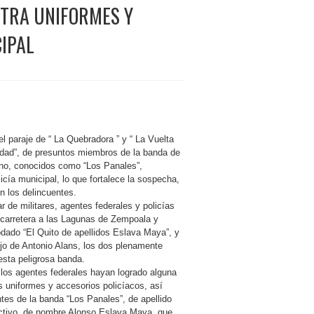
NTRA UNIFORMES Y
IPAL
l paraje de “ La Quebradora ” y “ La Vuelta
ridad”, de presuntos miembros de la banda de
ino, conocidos como “Los Panales”,
cía municipal, lo que fortalece la sospecha,
n los delincuentes.
r de militares, agentes federales y policías
a carretera a las Lagunas de Zempoala y
odado “El Quito de apellidos Eslava Maya”, y
ijo de Antonio Alans, los dos plenamente
esta peligrosa banda.
los agentes federales hayan logrado alguna
os uniformes y accesorios policíacos, así
tes de la banda “Los Panales”, de apellido
activo, de nombre Alonso Eslava Maya, que