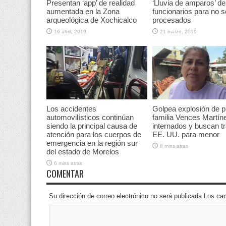
Presentan ‘app’ de realidad
‘Lluvia de amparos’ de
aumentada en la Zona
funcionarios para no s
arqueológica de Xochicalco
procesados
16 abril, 2019
21 marzo, 2019
Los accidentes
Golpea explosión de pi
automovilísticos continúan
familia Vences Martín
siendo la principal causa de
internados y buscan t
atención para los cuerpos de
EE. UU. para menor
emergencia en la región sur
8 mins atras
del estado de Morelos
6 mins atras
COMENTAR
Su dirección de correo electrónico no será publicada.Los 