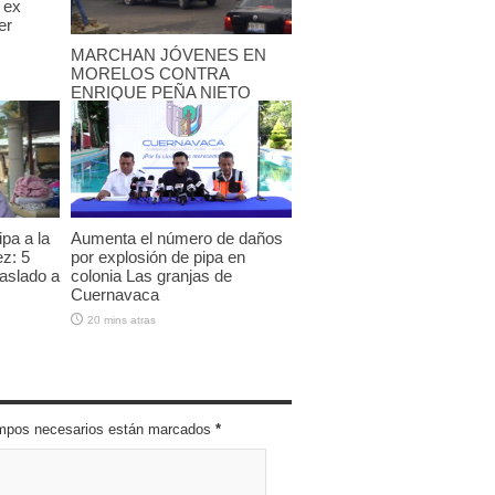
 ex
er
MARCHAN JÓVENES EN
MORELOS CONTRA
ENRIQUE PEÑA NIETO
25 mayo, 2012
pa a la
Aumenta el número de daños
ez: 5
por explosión de pipa en
raslado a
colonia Las granjas de
Cuernavaca
20 mins atras
campos necesarios están marcados
*