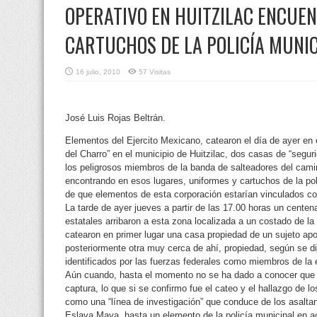
OPERATIVO EN HUITZILAC ENCUE
CARTUCHOS DE LA POLICÍA MUNIC
16 julio, 2010
57 Visitas
José Luis Rojas Beltrán.
Elementos del Ejercito Mexicano, catearon el día de ayer en e
del Charro” en el municipio de Huitzilac, dos casas de “segu
los peligrosos miembros de la banda de salteadores del cam
encontrando en esos lugares, uniformes y cartuchos de la poli
de que elementos de esta corporación estarían vinculados co
La tarde de ayer jueves a partir de las 17.00 horas un centena
estatales arribaron a esta zona localizada a un costado de l
catearon en primer lugar una casa propiedad de un sujeto ap
posteriormente otra muy cerca de ahí, propiedad, según se d
identificados por las fuerzas federales como miembros de la 
Aún cuando, hasta el momento no se ha dado a conocer que 
captura, lo que si se confirmo fue el cateo y el hallazgo de l
como una “línea de investigación” que conduce de los asaltan
Eslava Maya, hasta un elemento de la policía municipal en 