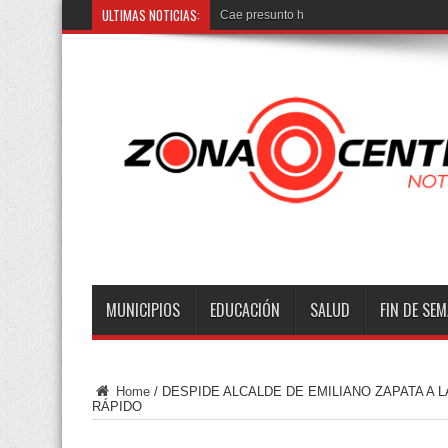
ULTIMAS NOTICIAS:
Cae presunto homicida del padre de funci
MUNICIPIOS
EDUCACIÓN
SALUD
FIN DE SE
Home
/
DESPIDE ALCALDE DE EMILIANO ZAPATA A 
RÁPIDO