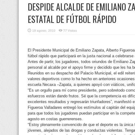
DESPIDE ALCALDE DE EMILIANO ZA
ESTATAL DE FÚTBOL RÁPIDO
19 agosto, 2010
77 Visitas
El Presidente Municipal de Emiliano Zapata, Alberto Figueroa 
fútbol rápido que participará en la justa nacional a celebrars
Antes de partir, los jugadores, todos oriundos de Emiliano Za
personal al alcalde por el apoyo firme y decidido que les ha b
Reunidos en su despacho del Palacio Municipal, el edil reiter
valores deportivos como lo ha hecho en anteriores ocasiones 
escuela Necaxa –Zapata, a quienes apoyó con viáticos, unifo
“Es un orgullo para mí como presidente, pero sobretodo como
esfuerzos están dando frutos. Sé que la competencia es difíc
excelentes resultados y regresarán triunfadores”, manifestó el
Figueroa Valladares entregó los estímulos al capitán del equip
para que todos los jugadores puedan participar en la competen
agosto en costas guerrerenses.
“Estoy plenamente convencido de que el deporte es la única 
jóvenes, alejados de las drogas y conductas violentas. Tenga