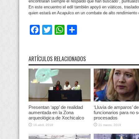
encontrarán siempre el respaldo que han buscado”, puntualiz
En este encuentro el edil también apoyó en viáticos, traslad
quien estará en Acapulco en un combate de alto rendimiento 
Facebook
Twitter
WhatsApp
Compartir
ARTÍCULOS RELACIONADOS
Presentan ‘app’ de realidad
‘Lluvia de amparos’ de
aumentada en la Zona
funcionarios para no s
arqueológica de Xochicalco
procesados
16 abril, 2019
21 marzo, 2019