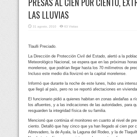
PRESAS AL CIEN POR CIENTO, EX
LAS LLUVIAS
31 agosto, 2010
63 Visitas
Tlaulli Preciado.
La Dirección de Protección Civil del Estado, alertó a la pobl
Meteorológico Nacional, se espera que en las próximas horas, h
morelense, que podrían llegar hasta los 70 milímetros de prec
Incluso este medio día lloviznó en la capital morelense.
Informó que durante la noche de este lunes, hubo una intensa 
que llegó al país, pero no se reportó afectaciones en vivienda
El funcionario pidió a quienes habitan en zonas aledañas a rí
los afluentes, y a las indicaciones de las autoridades, para q
resguarden la integridad física de su familia.
Mencionó que continúa el monitoreo en cuanto al nivel de pr
ciento. Detalló que hay cinco que ya han llegado al cien por c
Abrevadero, la de Ayala, la Laguna del Rodeo, y la de Tlaqui