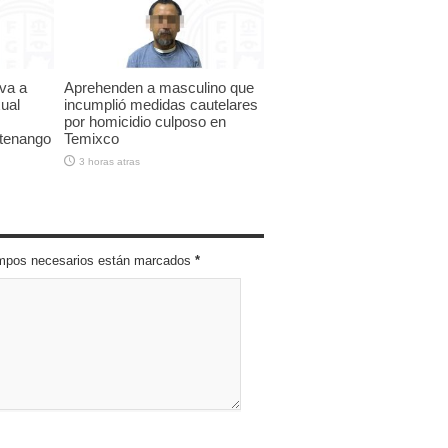
iva a
Aprehenden a masculino que
ual
incumplió medidas cautelares
por homicidio culposo en
ltenango
Temixco
3 horas atras
campos necesarios están marcados
*