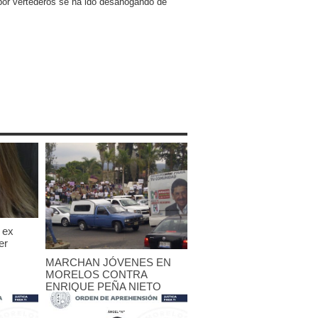
 por vertederos se ha ido desahogando de
 ex
er
MARCHAN JÓVENES EN
MORELOS CONTRA
ENRIQUE PEÑA NIETO
25 mayo, 2012