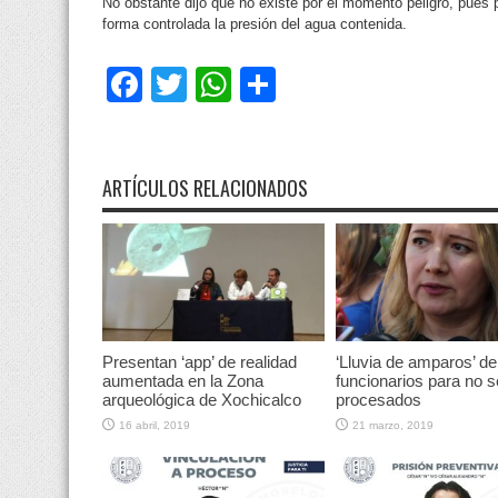
No obstante dijo que no existe por el momento peligro, pues
forma controlada la presión del agua contenida.
Facebook
Twitter
WhatsApp
Compartir
ARTÍCULOS RELACIONADOS
Presentan ‘app’ de realidad
‘Lluvia de amparos’ de
aumentada en la Zona
funcionarios para no s
arqueológica de Xochicalco
procesados
16 abril, 2019
21 marzo, 2019