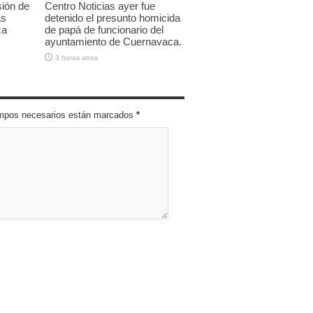
sión de
Centro Noticias ayer fue
as
detenido el presunto homicida
ca
de papá de funcionario del
ayuntamiento de Cuernavaca.
3 horas atras
campos necesarios están marcados
*