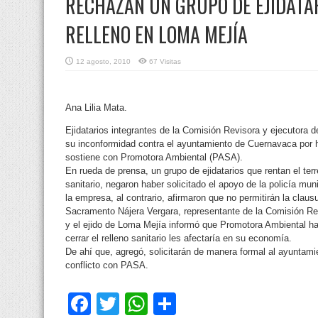
RECHAZAN UN GRUPO DE EJIDATAR
RELLENO EN LOMA MEJÍA
12 agosto, 2010
67 Visitas
Ana Lilia Mata.
Ejidatarios integrantes de la Comisión Revisora y ejecutora d
su inconformidad contra el ayuntamiento de Cuernavaca por ha
sostiene con Promotora Ambiental (PASA).
En rueda de prensa, un grupo de ejidatarios que rentan el te
sanitario, negaron haber solicitado el apoyo de la policía mun
la empresa, al contrario, afirmaron que no permitirán la clausur
Sacramento Nájera Vergara, representante de la Comisión Re
y el ejido de Loma Mejía informó que Promotora Ambiental ha
cerrar el relleno sanitario les afectaría en su economía.
De ahí que, agregó, solicitarán de manera formal al ayuntam
conflicto con PASA.
Facebook
Twitter
WhatsApp
Compartir