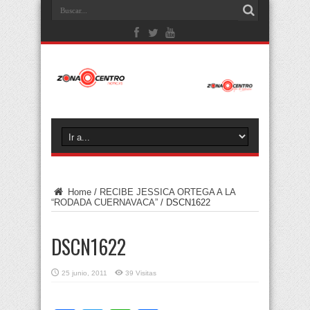
Home
/
RECIBE JESSICA ORTEGA A LA
“RODADA CUERNAVACA”
/
DSCN1622
DSCN1622
25 junio, 2011
39 Visitas