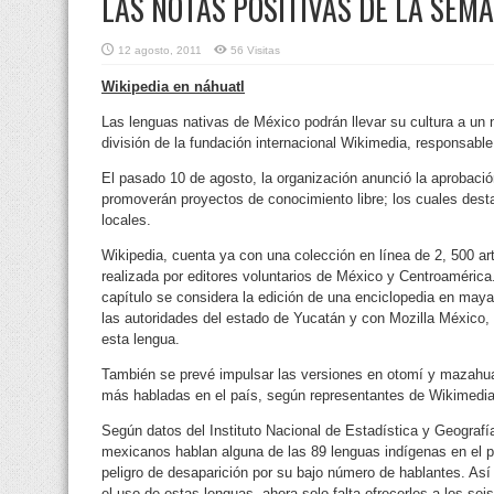
LAS NOTAS POSITIVAS DE LA SEM
12 agosto, 2011
56 Visitas
Wikipedia en náhuatl
Las lenguas nativas de México podrán llevar su cultura a un n
división de la fundación internacional Wikimedia, responsable
El pasado 10 de agosto, la organización anunció la aprobació
promoverán proyectos de conocimiento libre; los cuales dest
locales.
Wikipedia, cuenta ya con una colección en línea de 2, 500 ar
realizada por editores voluntarios de México y Centroamérica.
capítulo se considera la edición de una enciclopedia en maya,
las autoridades del estado de Yucatán y con Mozilla México,
esta lengua.
También se prevé impulsar las versiones en otomí y mazahua
más habladas en el país, según representantes de Wikimedi
Según datos del Instituto Nacional de Estadística y Geograf
mexicanos hablan alguna de las 89 lenguas indígenas en el p
peligro de desaparición por su bajo número de hablantes. Así
el uso de estas lenguas, ahora solo falta ofrecerles a los s