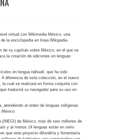
ANA
ivel virtual
con Wikimedia México, una
 de la enciclopedia en línea Wikipedia.
n de su capítulo sobre México, en el que se
aca la creación de ediciones en lenguas
tículos en lengua náhuatl, que ha sido
 A diferencia de esta colección, en el nuevo
 la cual se realizará en forma conjunta con
 que traducirá su navegador para su uso en
, atendiendo al orden de lenguas indígenas
a México.
ía (INEGI) de México, más de seis millones de
aís y al menos 14 lenguas están en serio
 es que este proyecto difundiría y fomentaría
eis millones de hablantes una computadora con