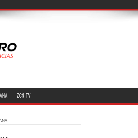
 «N» por te
MANA
ZCN TV
MANA