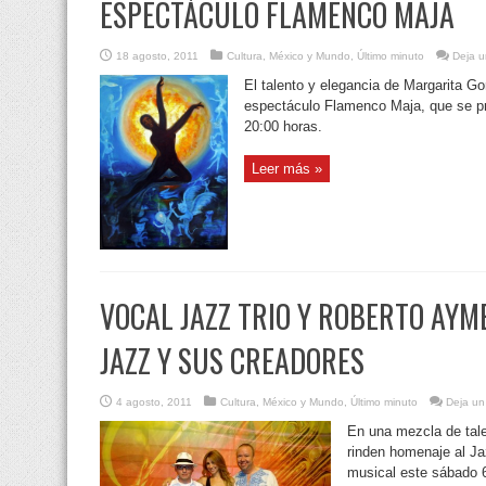
ESPECTÁCULO FLAMENCO MAJA
18 agosto, 2011
Cultura
,
México y Mundo
,
Último minuto
Deja u
El talento y elegancia de Margarita G
espectáculo Flamenco Maja, que se pr
20:00 horas.
Leer más »
VOCAL JAZZ TRIO Y ROBERTO AYM
JAZZ Y SUS CREADORES
4 agosto, 2011
Cultura
,
México y Mundo
,
Último minuto
Deja un
En una mezcla de tal
rinden homenaje al Ja
musical este sábado 6