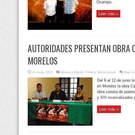
Ocampo.
Leer más »
AUTORIDADES PRESENTAN OBRA 
MORELOS
31 mayo, 2011
México y Mundo
,
Política
,
Último minuto
Deja un
Del 9 al 12 de junio
en Morelos la obra C
obra consta de poemas
y XIII musicalizados 
Leer más »