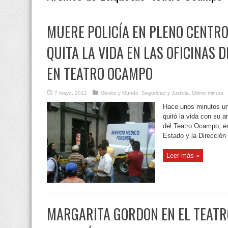
MUERE POLICÍA EN PLENO CENTRO
QUITA LA VIDA EN LAS OFICINAS 
EN TEATRO OCAMPO
7 mayo, 2012
México y Mundo
,
Seguridad y Justicia
,
Último minuto
Hace unos minutos un 
quitó la vida con su a
del Teatro Ocampo, en 
Estado y la Dirección
Leer más »
MARGARITA GORDON EN EL TEATR