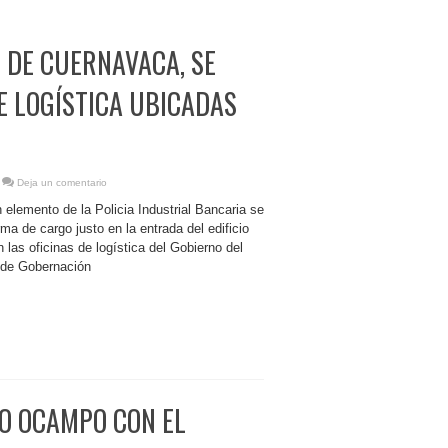
 DE CUERNAVACA, SE
DE LOGÍSTICA UBICADAS
Deja un comentario
elemento de la Policia Industrial Bancaria se
rma de cargo justo en la entrada del edificio
las oficinas de logística del Gobierno del
 de Gobernación
O OCAMPO CON EL