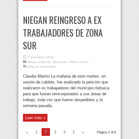
NIEGAN REINGRESO A EX
TRABAJADORES DE ZONA
SUR
7 diciembre, 2010
México y Mundo
,
Municipios
,
Último minuto
Deja un comentario
Claudia Marino La mañana de este martes, en
sesión de cabildo, fue analizada la petición que
realizaron ex trabajadores del municipio tlahuica
para que fueran reincorporados a sus áreas de
trabajo, toda vez que fueron despedidos y la
semana pasada,
Leer más »
2
«
1
3
4
5
»
Página 2 di 6
...