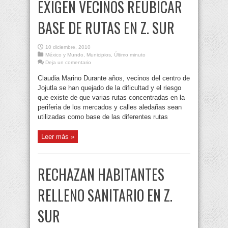
EXIGEN VECINOS REUBICAR
BASE DE RUTAS EN Z. SUR
10 diciembre, 2010
México y Mundo
,
Municipios
,
Último minuto
Deja un comentario
Claudia Marino Durante años, vecinos del centro de
Jojutla se han quejado de la dificultad y el riesgo
que existe de que varias rutas concentradas en la
periferia de los mercados y calles aledañas sean
utilizadas como base de las diferentes rutas
Leer más »
RECHAZAN HABITANTES
RELLENO SANITARIO EN Z.
SUR