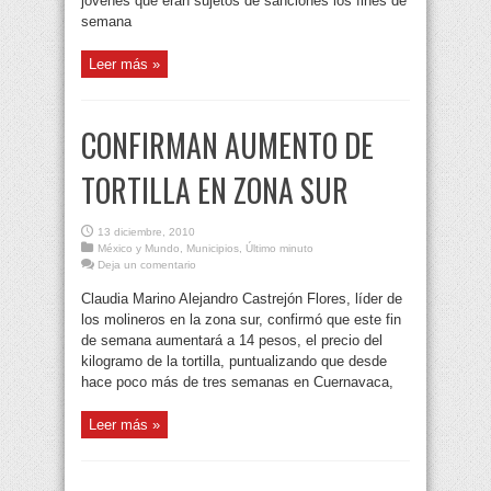
jóvenes que eran sujetos de sanciones los fines de
semana
Leer más »
CONFIRMAN AUMENTO DE
TORTILLA EN ZONA SUR
13 diciembre, 2010
México y Mundo
,
Municipios
,
Último minuto
Deja un comentario
Claudia Marino Alejandro Castrejón Flores, líder de
los molineros en la zona sur, confirmó que este fin
de semana aumentará a 14 pesos, el precio del
kilogramo de la tortilla, puntualizando que desde
hace poco más de tres semanas en Cuernavaca,
Leer más »