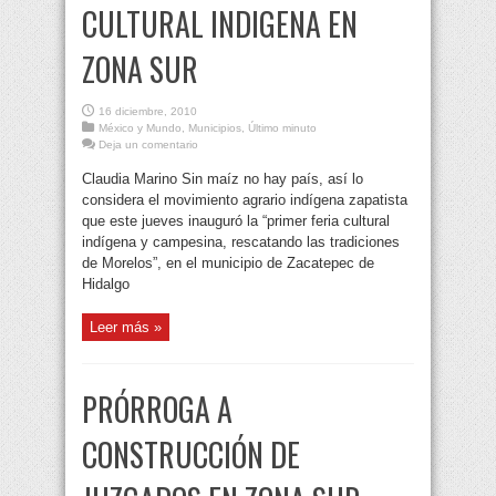
CULTURAL INDIGENA EN
ZONA SUR
16 diciembre, 2010
México y Mundo
,
Municipios
,
Último minuto
Deja un comentario
Claudia Marino Sin maíz no hay país, así lo
considera el movimiento agrario indígena zapatista
que este jueves inauguró la “primer feria cultural
indígena y campesina, rescatando las tradiciones
de Morelos”, en el municipio de Zacatepec de
Hidalgo
Leer más »
PRÓRROGA A
CONSTRUCCIÓN DE