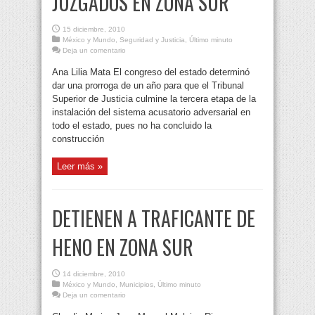
JUZGADOS EN ZONA SUR
15 diciembre, 2010
México y Mundo
,
Seguridad y Justicia
,
Último minuto
Deja un comentario
Ana Lilia Mata El congreso del estado determinó
dar una prorroga de un año para que el Tribunal
Superior de Justicia culmine la tercera etapa de la
instalación del sistema acusatorio adversarial en
todo el estado, pues no ha concluido la
construcción
Leer más »
DETIENEN A TRAFICANTE DE
HENO EN ZONA SUR
14 diciembre, 2010
México y Mundo
,
Municipios
,
Último minuto
Deja un comentario