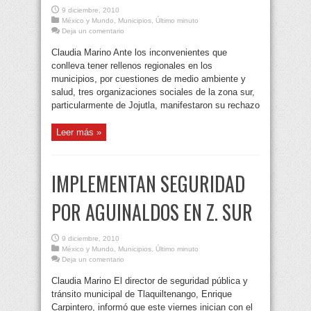
9 diciembre, 2010
México y Mundo
,
Municipios
,
Último minuto
Deja un comentario
Claudia Marino Ante los inconvenientes que
conlleva tener rellenos regionales en los
municipios, por cuestiones de medio ambiente y
salud, tres organizaciones sociales de la zona sur,
particularmente de Jojutla, manifestaron su rechazo
Leer más »
IMPLEMENTAN SEGURIDAD
POR AGUINALDOS EN Z. SUR
9 diciembre, 2010
México y Mundo
,
Municipios
,
Último minuto
Deja un comentario
Claudia Marino El director de seguridad pública y
tránsito municipal de Tlaquiltenango, Enrique
Carpintero, informó que este viernes inician con el