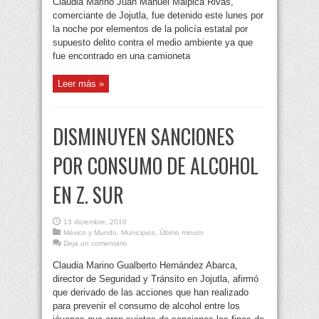
Claudia Marino Juan Manuel Malpica Rivas,
comerciante de Jojutla, fue detenido este lunes por
la noche por elementos de la policía estatal por
supuesto delito contra el medio ambiente ya que
fue encontrado en una camioneta
Leer más »
DISMINUYEN SANCIONES
POR CONSUMO DE ALCOHOL
EN Z. SUR
13 diciembre, 2010
México y Mundo
,
Municipios
,
Último minuto
Deja un comentario
Claudia Marino Gualberto Hernández Abarca,
director de Seguridad y Tránsito en Jojutla, afirmó
que derivado de las acciones que han realizado
para prevenir el consumo de alcohol entre los