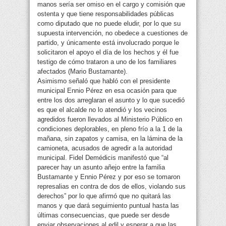
manos sería ser omiso en el cargo y comisión que
ostenta y que tiene responsabilidades públicas
como diputado que no puede eludir, por lo que su
supuesta intervención, no obedece a cuestiones de
partido, y únicamente está involucrado porque le
solicitaron el apoyo el día de los hechos y él fue
testigo de cómo trataron a uno de los familiares
afectados (Mario Bustamante).
Asimismo señaló que habló con el presidente
municipal Ennio Pérez en esa ocasión para que
entre los dos arreglaran el asunto y lo que sucedió
es que el alcalde no lo atendió y los vecinos
agredidos fueron llevados al Ministerio Público en
condiciones deplorables, en pleno frío a la 1 de la
mañana, sin zapatos y camisa, en la lámina de la
camioneta, acusados de agredir a la autoridad
municipal. Fidel Demédicis manifestó que “al
parecer hay un asunto añejo entre la familia
Bustamante y Ennio Pérez y por eso se tomaron
represalias en contra de dos de ellos, violando sus
derechos” por lo que afirmó que no quitará las
manos y que dará seguimiento puntual hasta las
últimas consecuencias, que puede ser desde
enviar observaciones al edil y esperar a que las