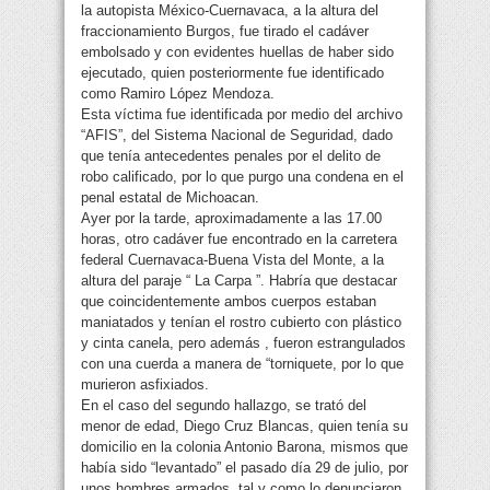
la autopista México-Cuernavaca, a la altura del
fraccionamiento Burgos, fue tirado el cadáver
embolsado y con evidentes huellas de haber sido
ejecutado, quien posteriormente fue identificado
como Ramiro López Mendoza.
Esta víctima fue identificada por medio del archivo
“AFIS”, del Sistema Nacional de Seguridad, dado
que tenía antecedentes penales por el delito de
robo calificado, por lo que purgo una condena en el
penal estatal de Michoacan.
Ayer por la tarde, aproximadamente a las 17.00
horas, otro cadáver fue encontrado en la carretera
federal Cuernavaca-Buena Vista del Monte, a la
altura del paraje “ La Carpa ”. Habría que destacar
que coincidentemente ambos cuerpos estaban
maniatados y tenían el rostro cubierto con plástico
y cinta canela, pero además , fueron estrangulados
con una cuerda a manera de “torniquete, por lo que
murieron asfixiados.
En el caso del segundo hallazgo, se trató del
menor de edad, Diego Cruz Blancas, quien tenía su
domicilio en la colonia Antonio Barona, mismos que
había sido “levantado” el pasado día 29 de julio, por
unos hombres armados, tal y como lo denunciaron