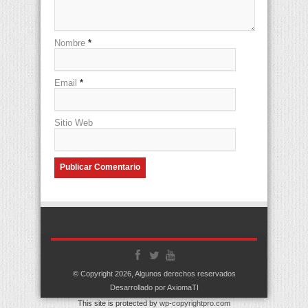
Nombre
*
Email
*
Sitio Web
© Copyright 2026, Algunos derechos reservados
Desarrollado por AxiomaTI
This site is protected by
wp-copyrightpro.com