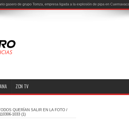
io gasero de grupo Tomza, empresa ligada a la explosión de pipa en Cuernavaca
MANA
ZCN TV
TODOS QUERÍAN SALIR EN LA FOTO
/
10306-1033 (1)