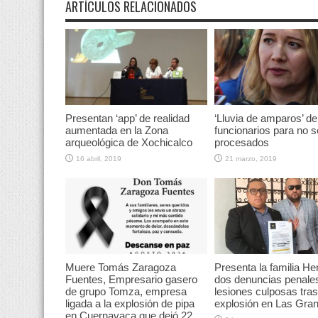
ARTÍCULOS RELACIONADOS
Presentan ‘app’ de realidad
‘Lluvia de amparos’ de
aumentada en la Zona
funcionarios para no s
arqueológica de Xochicalco
procesados
16 abril, 2019
21 marzo, 2019
Muere Tomás Zaragoza
Presenta la familia He
Fuentes, Empresario gasero
dos denuncias penale
de grupo Tomza, empresa
lesiones culposas tras
ligada a la explosión de pipa
explosión en Las Gran
en Cuernavaca que dejó 22