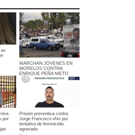
 ex
er
MARCHAN JÓVENES EN
MORELOS CONTRA
ENRIQUE PEÑA NIETO
25 mayo, 2012
rrera
Prisión preventiva contra
s por
Jorge Francisco «N» por
tentativa de feminicidio
jas
agravado