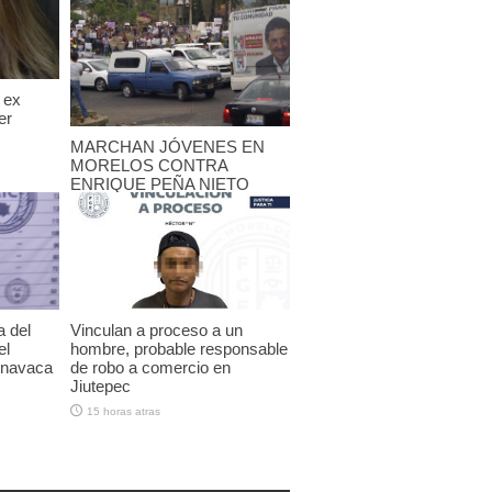
 ex
er
MARCHAN JÓVENES EN
MORELOS CONTRA
ENRIQUE PEÑA NIETO
25 mayo, 2012
a del
Vinculan a proceso a un
el
hombre, probable responsable
rnavaca
de robo a comercio en
Jiutepec
15 horas atras