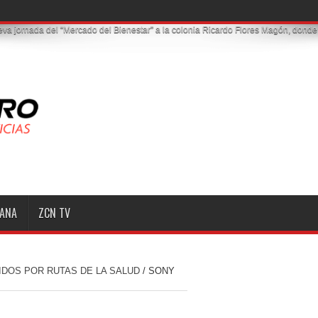
a jornada del “Mercado del Bienestar” a la colonia Ricardo Flores Magón, donde l
MANA
ZCN TV
IDOS POR RUTAS DE LA SALUD
/
SONY