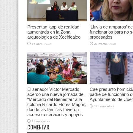
Presentan ‘app’ de realidad
‘Lluvia de amparos’ de
aumentada en la Zona
funcionarios para no s
arqueológica de Xochicalco
procesados
16 abril, 2019
21 marzo, 2019
El senador Víctor Mercado
Cae presunto homicid
acercó una nueva jornada del
padre de funcionario d
“Mercado del Bienestar” a la
Ayuntamiento de Cue
colonia Ricardo Flores Magón,
12 horas atras
donde las familias tuvieron
acceso a servicios y apoyos
2 horas atras
COMENTAR