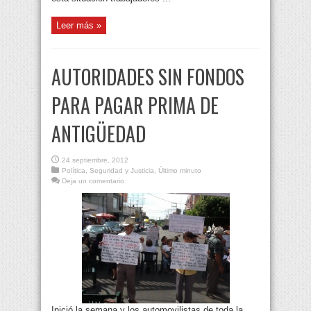
Leer más »
AUTORIDADES SIN FONDOS
PARA PAGAR PRIMA DE
ANTIGÜEDAD
24 septiembre, 2012
Política
,
Seguridad y Justicia
,
Último minuto
Deja un comentario
Inició la semana y los automovilistas de toda la