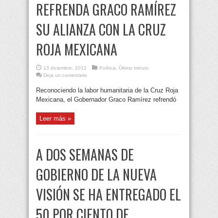
REFRENDA GRACO RAMÍREZ
SU ALIANZA CON LA CRUZ
ROJA MEXICANA
13 diciembre, 2012
Política
,
Último minuto
Deja un comentario
Reconociendo la labor humanitaria de la Cruz Roja
Mexicana, el Gobernador Graco Ramírez refrendó
Leer más »
A DOS SEMANAS DE
GOBIERNO DE LA NUEVA
VISIÓN SE HA ENTREGADO EL
50 POR CIENTO DE