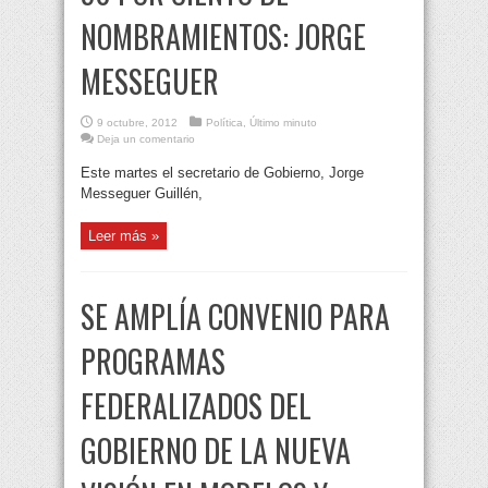
NOMBRAMIENTOS: JORGE
MESSEGUER
9 octubre, 2012
Política
,
Último minuto
Deja un comentario
Este martes el secretario de Gobierno, Jorge
Messeguer Guillén,
Leer más »
SE AMPLÍA CONVENIO PARA
PROGRAMAS
FEDERALIZADOS DEL
GOBIERNO DE LA NUEVA