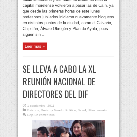
capital morelense volvieron a pasar las de Caín, ya
que desde las primeras horas de este lunes
profesores jubilados iniciaron nuevamente bloqueos
en distintos puntos de la ciudad, como el Calvario,
Chipitlán, Álvaro Obregón y Plan de Ayala, pues
siguen sin ...
Leer más »
SE LLEVA A CABO LA XL
REUNIÓN NACIONAL DE
DIRECTORES DEL DIF
1 septiembre, 2011
Estados
,
México y Mundo
,
Política
,
Salud
,
Último minuto
Deja un comentario