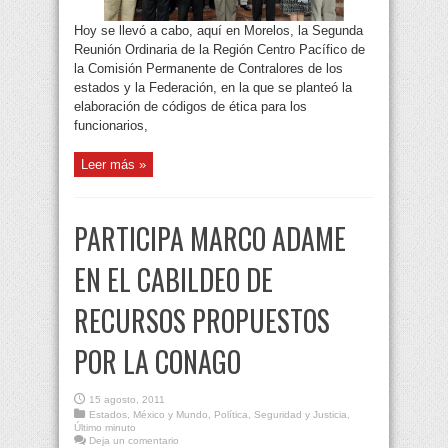
Hoy se llevó a cabo, aquí en Morelos, la Segunda
Reunión Ordinaria de la Región Centro Pacífico de
la Comisión Permanente de Contralores de los
estados y la Federación, en la que se planteó la
elaboración de códigos de ética para los
funcionarios,
Leer más »
PARTICIPA MARCO ADAME
EN EL CABILDEO DE
RECURSOS PROPUESTOS
POR LA CONAGO
15 agosto, 2011
Estados
,
México y Mundo
,
Política
,
Seguridad y Justicia
,
Último minuto
Deja un comentario