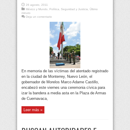
26 agosto, 2011
México y Mundo
,
Política
,
Seguridad y Justicia
,
Último
minuto
Deja un comentario
En memoria de las víctimas del atentado registrado
en la ciudad de Monterrey, Nuevo León, el
gobernador de Morelos Marco Adame Castillo,
encabezó este viernes una ceremonia cívica para
izar la bandera a media asta en la Plaza de Armas
de Cuernavaca,
Leer más »