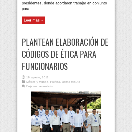
presidentes, donde acordaron trabajar en conjunto
para
Leer más »
PLANTEAN ELABORACIÓN DE
CÓDIGOS DE ÉTICA PARA
FUNCIONARIOS
19 agosto, 2011
México y Mundo
,
Política
,
Último minuto
Deja un comentario