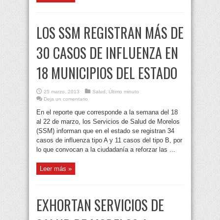
LOS SSM REGISTRAN MÁS DE
30 CASOS DE INFLUENZA EN
18 MUNICIPIOS DEL ESTADO
25 marzo, 2013
Salud
,
Último minuto
Deja un comentario
En el reporte que corresponde a la semana del 18
al 22 de marzo, los Servicios de Salud de Morelos
(SSM) informan que en el estado se registran 34
casos de influenza tipo A y 11 casos del tipo B, por
lo que convocan a la ciudadanía a reforzar las ...
Leer más »
EXHORTAN SERVICIOS DE