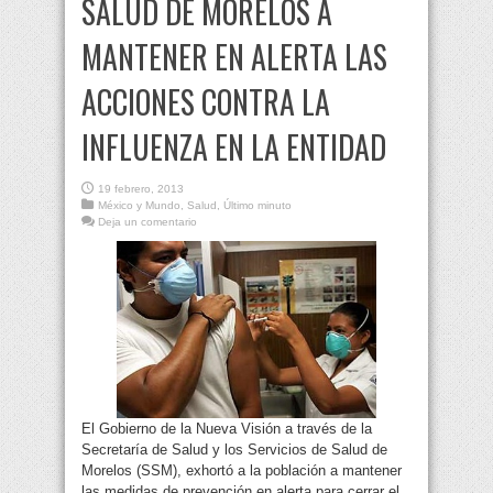
SALUD DE MORELOS A
MANTENER EN ALERTA LAS
ACCIONES CONTRA LA
INFLUENZA EN LA ENTIDAD
19 febrero, 2013
México y Mundo
,
Salud
,
Último minuto
Deja un comentario
El Gobierno de la Nueva Visión a través de la
Secretaría de Salud y los Servicios de Salud de
Morelos (SSM), exhortó a la población a mantener
las medidas de prevención en alerta para cerrar el