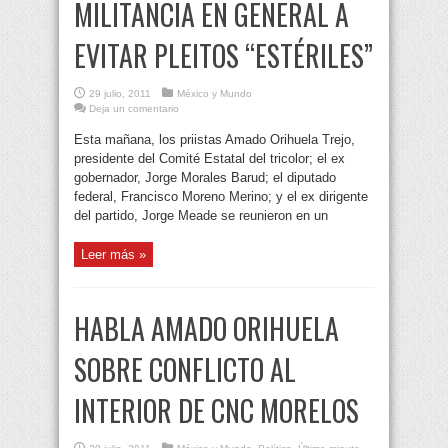
MILITANCIA EN GENERAL A
EVITAR PLEITOS “ESTÉRILES”
29 julio, 2011
México y Mundo
Deja un comentario
Esta mañana, los priistas Amado Orihuela Trejo,
presidente del Comité Estatal del tricolor; el ex
gobernador, Jorge Morales Barud; el diputado
federal, Francisco Moreno Merino; y el ex dirigente
del partido, Jorge Meade se reunieron en un
Leer más »
HABLA AMADO ORIHUELA
SOBRE CONFLICTO AL
INTERIOR DE CNC MORELOS