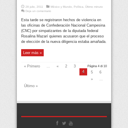
28 julio, 2011
México y Mundo
,
Política
,
Último minuto
Deja un comentario
Esta tarde se registraron hechos de violencia en
las oficinas de Confederación Nacional Campesina
(CNC) por simpatizantes de la diputada federal
Rosalina Mazarí quienes acusaron que el proceso
de elección de la nueva diligencia estaba amañada.
Leer más »
« Primero
...
«
2
3
Página 4 di 10
4
5
6
»
...
Último »