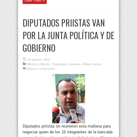
Leer más »
DIPUTADOS PRIISTAS VAN
POR LA JUNTA POLÍTICA Y DE
GOBIERNO
18 agosto, 2011
México y Mundo
,
Seguridad y Justicia
,
Último minuto
Deja un comentario
Diputados priístas se reunieron esta mañana para
negociar quien de los 16 integrantes de la bancada