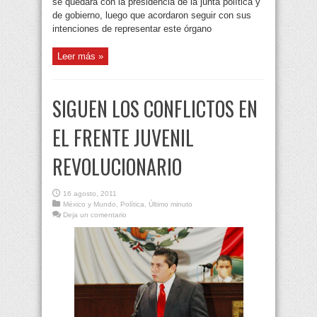
se quedará con la presidencia de la junta política y
de gobierno, luego que acordaron seguir con sus
intenciones de representar este órgano
Leer más »
SIGUEN LOS CONFLICTOS EN
EL FRENTE JUVENIL
REVOLUCIONARIO
16 agosto, 2011
México y Mundo
,
Política
,
Último minuto
Deja un comentario