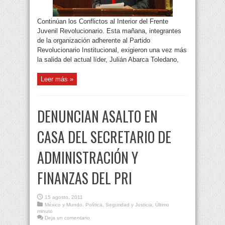
Continúan los Conflictos al Interior del Frente
Juvenil Revolucionario. Esta mañana, integrantes
de la organización adherente al Partido
Revolucionario Institucional, exigieron una vez más
la salida del actual líder, Julián Abarca Toledano,
Leer más »
DENUNCIAN ASALTO EN
CASA DEL SECRETARIO DE
ADMINISTRACIÓN Y
FINANZAS DEL PRI
15 agosto, 2011
México y Mundo
,
Política
,
Seguridad y Justicia
,
Último
minuto
Deja un comentario