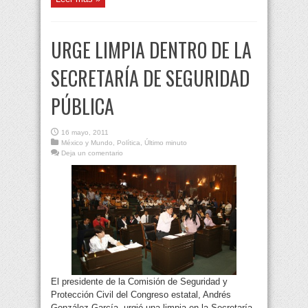
URGE LIMPIA DENTRO DE LA
SECRETARÍA DE SEGURIDAD
PÚBLICA
16 mayo, 2011
México y Mundo
,
Política
,
Último minuto
Deja un comentario
El presidente de la Comisión de Seguridad y
Protección Civil del Congreso estatal, Andrés
González García, urgió una limpia en la Secretaría