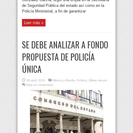
de Seguridad Pública del estado así como en la
Policía Ministerial, a fin de garantizar
Leer más »
SE DEBE ANALIZAR A FONDO
PROPUESTA DE POLICÍA
ÚNICA
29 abril, 2011
México y Mundo
,
Política
,
Último minuto
Deja un comentario