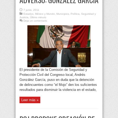
7 junio, 2011
Estados
,
México y Mundo
,
Municipios
,
Política
,
Seguridad y
Justicia
,
Último minuto
Deja un comentario
El presidente de la Comisión de Seguridad y
Protección Civil del Congreso local, Andrés
González García, puso en duda que la detención
de delincuentes como “el Mojo” den los suficientes
resultados para disminuir la violencia en el estado,
Leer más »