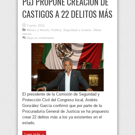
PGJ PROPONE CREACIÓN DE
CASTIGOS A 22 DELITOS MÁS
2 junio, 2011
México y Mundo
,
Política
,
Seguridad y Justicia
,
Último
minuto
Deja un comentario
El presidente de la Comisión de Seguridad y
Protección Civil del Congreso local, Andrés
González García confirmó que por parte de la
Procuraduría General de Justicia se ha propuesto
crear 22 delitos más a los ya existentes en el
estado,
Leer más »